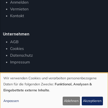
Anmelden
Vermieten
Kontakt
Unternehmen
AGB
Cookies
Datenschutz
Impressum
Wir verwenden Cookies und verarbeiten personenbezogene
Verwendung
Daten für die folgenden Zwecke:
Funktional, Analysen &
von
Eingebettete externe Inhalte
.
© 2026 Traumhaft-Camping. Alle Rechte vorbehalten.
personenbezogenen
Anpassen
Ablehnen
Akzeptieren
Daten