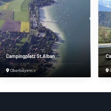
Camping Eichenwald
Ötztaler Alpen
>