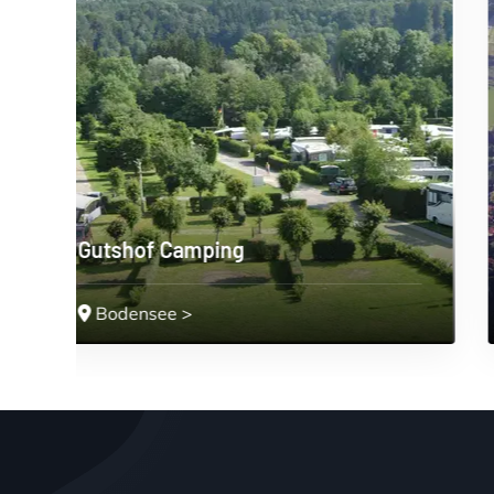
Campingplatz St.Alban
Oberbayern
>