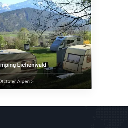
Camping-Eschbach
Bodensee
>