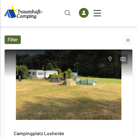
Direkt zum Inhalt
Filter
Campingplatz Losheide