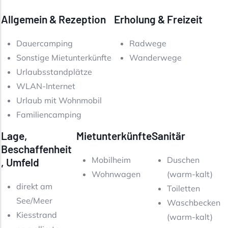
Allgemein & Rezeption
Erholung & Freizeit
Dauercamping
Radwege
Sonstige Mietunterkünfte
Wanderwege
Urlaubsstandplätze
WLAN-Internet
Urlaub mit Wohnmobil
Familiencamping
Lage,
Mietunterkünfte
Sanitär
Beschaffenheit
Mobilheim
Duschen
, Umfeld
Wohnwagen
(warm-kalt)
direkt am
Toiletten
See/Meer
Waschbecken
Kiesstrand
(warm-kalt)